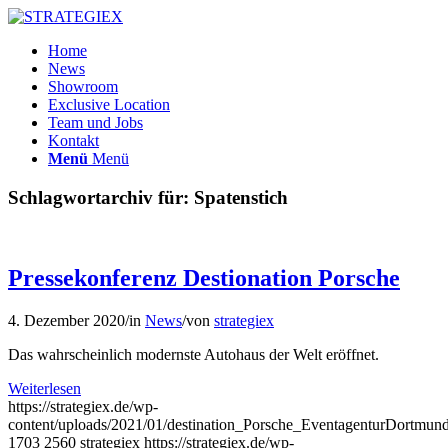
Home
News
Showroom
Exclusive Location
Team und Jobs
Kontakt
Menü
Menü
Schlagwortarchiv für:
Spatenstich
Pressekonferenz Destionation Porsche
4. Dezember 2020
/
in
News
/
von
strategiex
Das wahrscheinlich modernste Autohaus der Welt eröffnet.
Weiterlesen
https://strategiex.de/wp-
content/uploads/2021/01/destination_Porsche_EventagenturDortmund
1703
2560
strategiex
https://strategiex.de/wp-