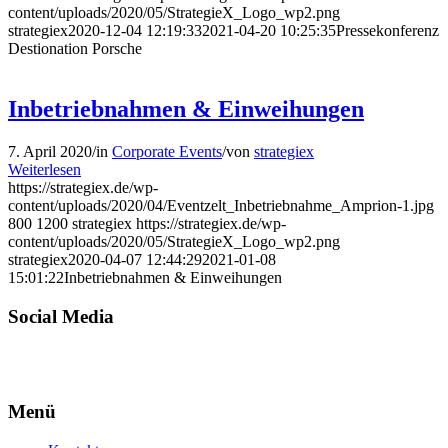
content/uploads/2020/05/StrategieX_Logo_wp2.png
strategiex
2020-12-04 12:19:33
2021-04-20 10:25:35
Pressekonferenz
Destionation Porsche
Inbetriebnahmen & Einweihungen
7. April 2020
/
in
Corporate Events
/
von
strategiex
Weiterlesen
https://strategiex.de/wp-
content/uploads/2020/04/Eventzelt_Inbetriebnahme_Amprion-1.jpg
800
1200
strategiex
https://strategiex.de/wp-
content/uploads/2020/05/StrategieX_Logo_wp2.png
strategiex
2020-04-07 12:44:29
2021-01-08
15:01:22
Inbetriebnahmen & Einweihungen
Social Media
Menü