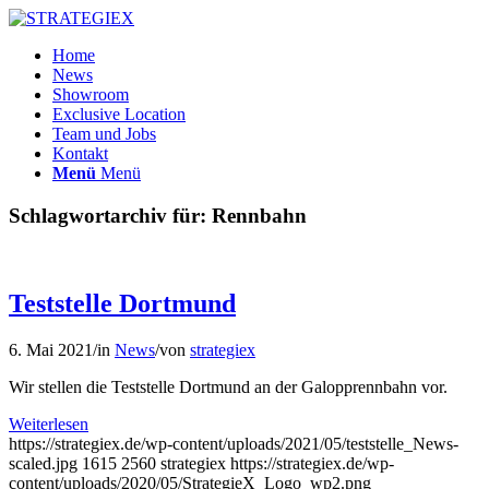
Home
News
Showroom
Exclusive Location
Team und Jobs
Kontakt
Menü
Menü
Schlagwortarchiv für:
Rennbahn
Teststelle Dortmund
6. Mai 2021
/
in
News
/
von
strategiex
Wir stellen die Teststelle Dortmund an der Galopprennbahn vor.
Weiterlesen
https://strategiex.de/wp-content/uploads/2021/05/teststelle_News-
scaled.jpg
1615
2560
strategiex
https://strategiex.de/wp-
content/uploads/2020/05/StrategieX_Logo_wp2.png