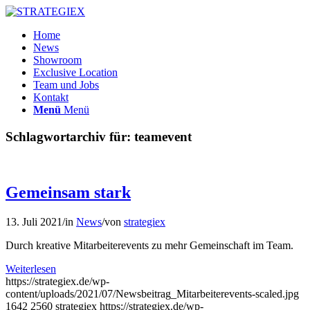
Home
News
Showroom
Exclusive Location
Team und Jobs
Kontakt
Menü
Menü
Schlagwortarchiv für:
teamevent
Gemeinsam stark
13. Juli 2021
/
in
News
/
von
strategiex
Durch kreative Mitarbeiterevents zu mehr Gemeinschaft im Team.
Weiterlesen
https://strategiex.de/wp-
content/uploads/2021/07/Newsbeitrag_Mitarbeiterevents-scaled.jpg
1642
2560
strategiex
https://strategiex.de/wp-