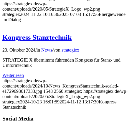
https://strategiex.de/wp-
content/uploads/2020/05/StrategieX_Logo_wp2.png
strategiex
2024-11-22 10:16:36
2025-07-03 15:17:56
Energiewende
im Dialog
Kongress Stanztechnik
23. Oktober 2024
/
in
News
/
von
strategiex
STRATEGIE X übernimmt führenden Kongress für Stanz- und
Umformtechnik
Weiterlesen
https://strategiex.de/wp-
content/uploads/2024/10/News_KongressStanztechnik-scaled-
e1729693617333.jpg
1548
2560
strategiex
https://strategiex.de/wp-
content/uploads/2020/05/StrategieX_Logo_wp2.png
strategiex
2024-10-23 16:01:59
2024-11-12 13:17:30
Kongress
Stanztechnik
Social Media