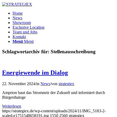
Home
News
Showroom
Exclusive Location
Team und Jobs
Kontakt
Menü
Menü
Schlagwortarchiv für:
Stellenausschreibung
Energiewende im Dialog
22. November 2024
/
in
News
/
von
strategiex
Amprion baut das Stromnetz der Zukunft und informiert durch
Bürgerdialoge
Weiterlesen
https://strategiex.de/wp-content/uploads/2024/11/IMG_5183-2-
scaled-e1751548658191.jpg
1550
2560
strategiex