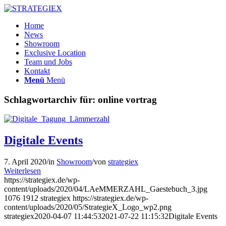
Home
News
Showroom
Exclusive Location
Team und Jobs
Kontakt
Menü
Menü
Schlagwortarchiv für:
online vortrag
Digitale Events
7. April 2020
/
in
Showroom
/
von
strategiex
Weiterlesen
https://strategiex.de/wp-
content/uploads/2020/04/LAeMMERZAHL_Gaestebuch_3.jpg
1076
1912
strategiex
https://strategiex.de/wp-
content/uploads/2020/05/StrategieX_Logo_wp2.png
strategiex
2020-04-07 11:44:53
2021-07-22 11:15:32
Digitale Events