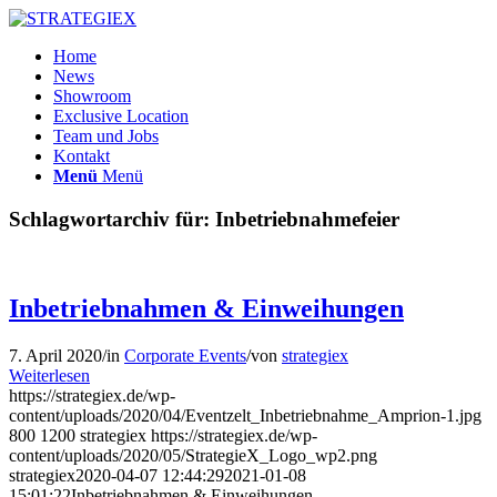
Home
News
Showroom
Exclusive Location
Team und Jobs
Kontakt
Menü
Menü
Schlagwortarchiv für:
Inbetriebnahmefeier
Inbetriebnahmen & Einweihungen
7. April 2020
/
in
Corporate Events
/
von
strategiex
Weiterlesen
https://strategiex.de/wp-
content/uploads/2020/04/Eventzelt_Inbetriebnahme_Amprion-1.jpg
800
1200
strategiex
https://strategiex.de/wp-
content/uploads/2020/05/StrategieX_Logo_wp2.png
strategiex
2020-04-07 12:44:29
2021-01-08
15:01:22
Inbetriebnahmen & Einweihungen