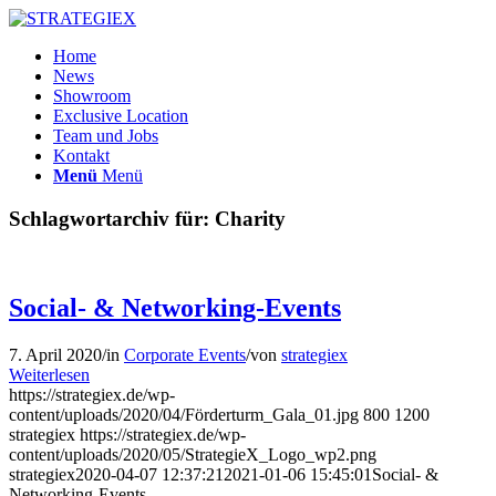
Home
News
Showroom
Exclusive Location
Team und Jobs
Kontakt
Menü
Menü
Schlagwortarchiv für:
Charity
Social- & Networking-Events
7. April 2020
/
in
Corporate Events
/
von
strategiex
Weiterlesen
https://strategiex.de/wp-
content/uploads/2020/04/Förderturm_Gala_01.jpg
800
1200
strategiex
https://strategiex.de/wp-
content/uploads/2020/05/StrategieX_Logo_wp2.png
strategiex
2020-04-07 12:37:21
2021-01-06 15:45:01
Social- &
Networking-Events