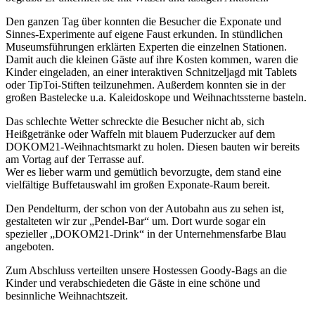
Den ganzen Tag über konnten die Besucher die Exponate und
Sinnes-Experimente auf eigene Faust erkunden. In stündlichen
Museumsführungen erklärten Experten die einzelnen Stationen.
Damit auch die kleinen Gäste auf ihre Kosten kommen, waren die
Kinder eingeladen, an einer interaktiven Schnitzeljagd mit Tablets
oder TipToi-Stiften teilzunehmen. Außerdem konnten sie in der
großen Bastelecke u.a. Kaleidoskope und Weihnachtssterne basteln.
Das schlechte Wetter schreckte die Besucher nicht ab, sich
Heißgetränke oder Waffeln mit blauem Puderzucker auf dem
DOKOM21-Weihnachtsmarkt zu holen. Diesen bauten wir bereits
am Vortag auf der Terrasse auf.
Wer es lieber warm und gemütlich bevorzugte, dem stand eine
vielfältige Buffetauswahl im großen Exponate-Raum bereit.
Den Pendelturm, der schon von der Autobahn aus zu sehen ist,
gestalteten wir zur „Pendel-Bar“ um. Dort wurde sogar ein
spezieller „DOKOM21-Drink“ in der Unternehmensfarbe Blau
angeboten.
Zum Abschluss verteilten unsere Hostessen Goody-Bags an die
Kinder und verabschiedeten die Gäste in eine schöne und
besinnliche Weihnachtszeit.