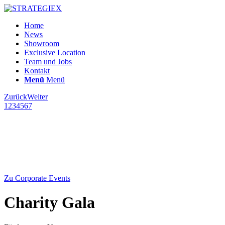
Home
News
Showroom
Exclusive Location
Team und Jobs
Kontakt
Menü
Menü
Zurück
Weiter
1
2
3
4
5
6
7
Zu Corporate Events
Charity Gala