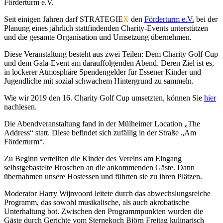
Förderturm e.V.
Seit einigen Jahren darf STRATEGIE
X
den
Förderturm e.V.
bei der
Planung eines jährlich stattfindenden Charity-Events unterstützen
und die gesamte Organisation und Umsetzung übernehmen.
Diese Veranstaltung besteht aus zwei Teilen: Dem Charity Golf Cup
und dem Gala-Event am darauffolgenden Abend. Deren Ziel ist es,
in lockerer Atmosphäre Spendengelder für Essener Kinder und
Jugendliche mit sozial schwachem Hintergrund zu sammeln.
Wie wir 2019 den 16. Charity Golf Cup umsetzten, können Sie
hier
nachlesen.
Die Abendveranstaltung fand in der Mülheimer Location „The
Address“ statt. Diese befindet sich zufällig in der Straße „Am
Förderturm“.
Zu Beginn verteilten die Kinder des Vereins am Eingang
selbstgebastelte Broschen an die ankommenden Gäste. Dann
übernahmen unsere Hostessen und führten sie zu ihren Plätzen.
Moderator Harry Wijnvoord leitete durch das abwechslungsreiche
Programm, das sowohl musikalische, als auch akrobatische
Unterhaltung bot. Zwischen den Programmpunkten wurden die
Gäste durch Gerichte vom Sternekoch Björn Freitag kulinarisch