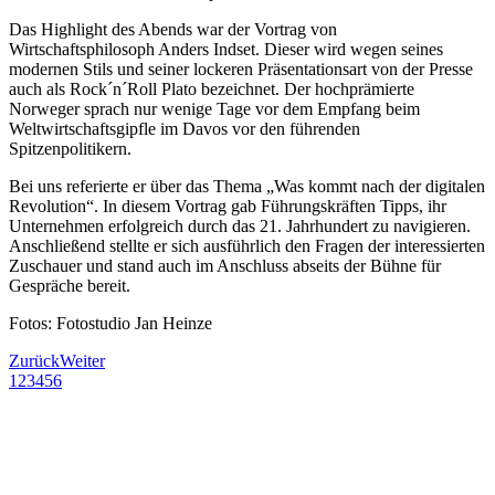
Das Highlight des Abends war der Vortrag von
Wirtschaftsphilosoph Anders Indset. Dieser wird wegen seines
modernen Stils und seiner lockeren Präsentationsart von der Presse
auch als Rock´n´Roll Plato bezeichnet. Der hochprämierte
Norweger sprach nur wenige Tage vor dem Empfang beim
Weltwirtschaftsgipfle im Davos vor den führenden
Spitzenpolitikern.
Bei uns referierte er über das Thema „Was kommt nach der digitalen
Revolution“. In diesem Vortrag gab Führungskräften Tipps, ihr
Unternehmen erfolgreich durch das 21. Jahrhundert zu navigieren.
Anschließend stellte er sich ausführlich den Fragen der interessierten
Zuschauer und stand auch im Anschluss abseits der Bühne für
Gespräche bereit.
Fotos: Fotostudio Jan Heinze
Zurück
Weiter
1
2
3
4
5
6