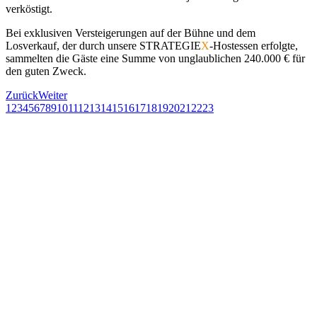
verköstigt.
Bei exklusiven Versteigerungen auf der Bühne und dem
Losverkauf, der durch unsere STRATEGIE
X
-Hostessen erfolgte,
sammelten die Gäste eine Summe von unglaublichen 240.000 € für
den guten Zweck.
Zurück
Weiter
1
2
3
4
5
6
7
8
9
10
11
12
13
14
15
16
17
18
19
20
21
22
23